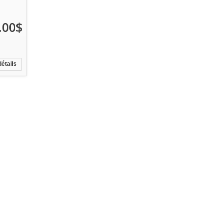
.00$
détails
Financement.
Trouver.