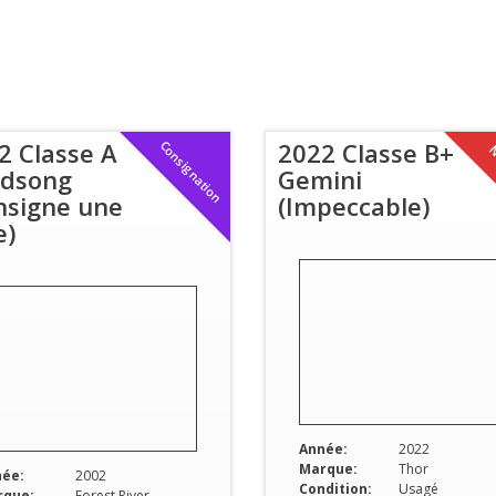
2 Classe A
2022 Classe B+
Consignation
N
dsong
Gemini
nsigne une
(Impeccable)
e)
Année:
2022
Marque:
Thor
ée:
2002
Condition:
Usagé
rque:
Forest River