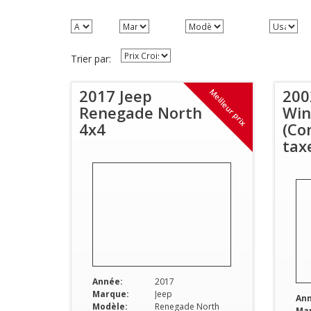
Trier par:
2017 Jeep
200
Meilleur prix
Renegade North
Win
4x4
(Co
tax
Année:
2017
Marque:
Jeep
Ann
Modèle:
Renegade North
Ma