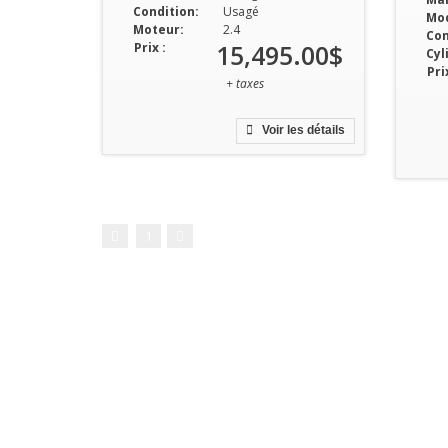
Condition:
Usagé
Mod
Moteur:
2.4
Con
15,495.00$
Prix :
Cyl
Prix
+ taxes
Voir les détails
1
À propos.
Pièces.