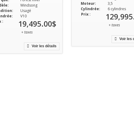
Moteur:
3,5
èle:
Windsong
Cylindrée:
6 cylindres
dition:
Usagé
129,995
Prix :
indrée:
V10
19,495.00$
 :
+ taxes
+ taxes
Voir les 
Voir les détails
Heures d’ouverture
Ventes & Pièces
Lundi:
8h à 12h | 13h à 17h
Mardi:
8h à 12h | 13h à 17h
Mercredi:
8h à 12h | 13h à 17h