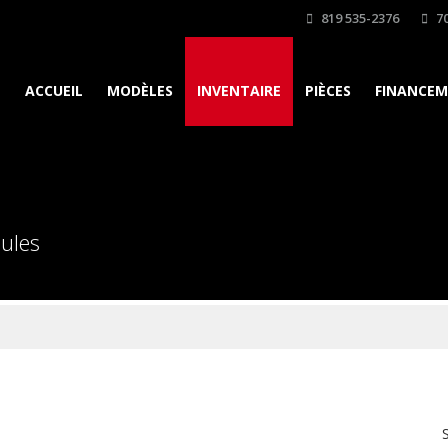
819 535-2376
70
ACCUEIL
MODÈLES
INVENTAIRE
PIÈCES
FINANCE
cules