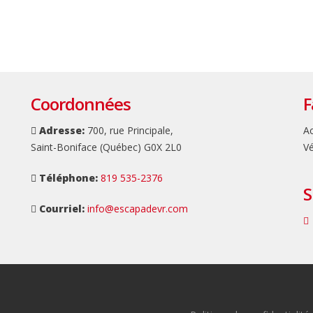
Jeudi:
8h à 12h | 13h à 17h
Vendredi:
8h à 12h | Fermé
Samedi:
Fermé
Dimanche:
Fermé
Coordonnées
F
Adresse:
700, rue Principale,
Ac
Saint-Boniface (Québec) G0X 2L0
Vé
Téléphone:
819 535-2376
S
Courriel:
info@escapadevr.com